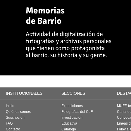
INSTITUCIONALES
SECCIONES
DESTA
Inicio
Exposiciones
MUFF, fes
Quiénes somos
Fotografías del CdF
Canal d
Suscripción
Investigación
Convoca
FAQ
Educativa
Líneas d
Contacto
Catálogo
Fotoviaj