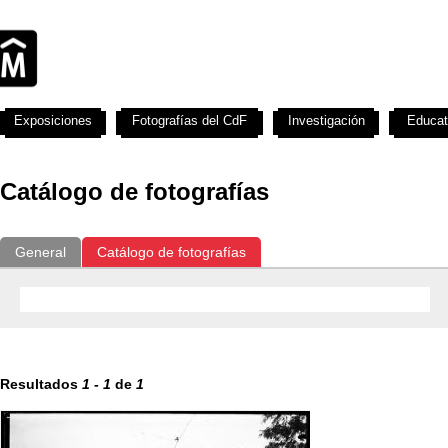
Exposiciones
Fotografías del CdF
Investigación
Educat
Catálogo de fotografías
General
Catálogo de fotografías
Resultados
1
-
1
de
1