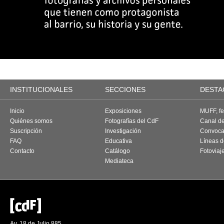
INSTITUCIONALES
SECCIONES
DESTA
Inicio
Exposiciones
MUFF, fes
Quiénes somos
Fotografías del CdF
Canal d
Suscripción
Investigación
Convoca
FAQ
Educativa
Líneas d
Contacto
Catálogo
Fotoviaj
Mediateca
Av. 18 de Julio 885