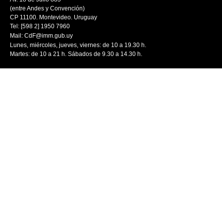
(entre Andes y Convención)
CP 11100. Montevideo. Uruguay
Tel: [598 2] 1950 7960
Mail:
CdF@imm.gub.uy
Lunes, miércoles, jueves, viernes: de 10 a 19.30 h.
Martes: de 10 a 21 h. Sábados de 9.30 a 14.30 h.