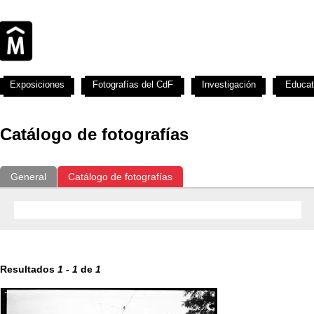
Exposiciones
Fotografías del CdF
Investigación
Educat
Catálogo de fotografías
General
Catálogo de fotografías
Resultados
1
-
1
de
1