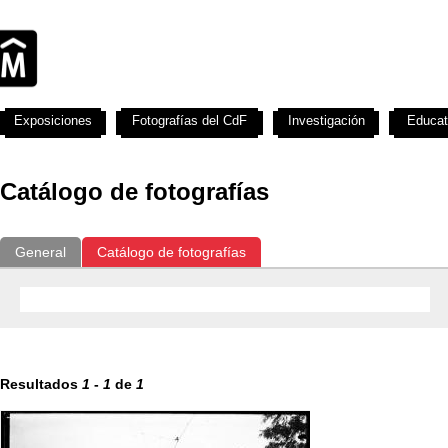
Exposiciones
Fotografías del CdF
Investigación
Educat
Catálogo de fotografías
General
Catálogo de fotografías
Resultados
1
-
1
de
1