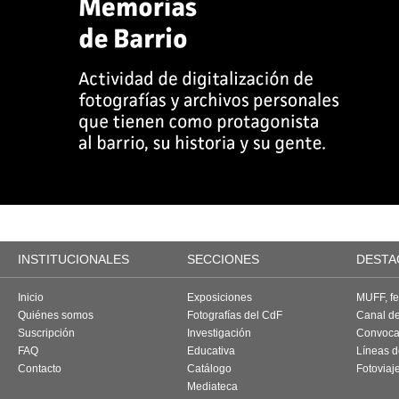
INSTITUCIONALES
SECCIONES
DESTA
Inicio
Exposiciones
MUFF, fes
Quiénes somos
Fotografías del CdF
Canal d
Suscripción
Investigación
Convoca
FAQ
Educativa
Líneas d
Contacto
Catálogo
Fotoviaj
Mediateca