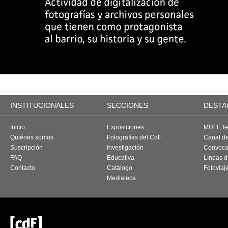
INSTITUCIONALES
SECCIONES
DESTA
Inicio
Exposiciones
MUFF, fes
Quiénes somos
Fotografías del CdF
Canal d
Suscripción
Investigación
Convoca
FAQ
Educativa
Líneas d
Contacto
Catálogo
Fotoviaj
Mediateca