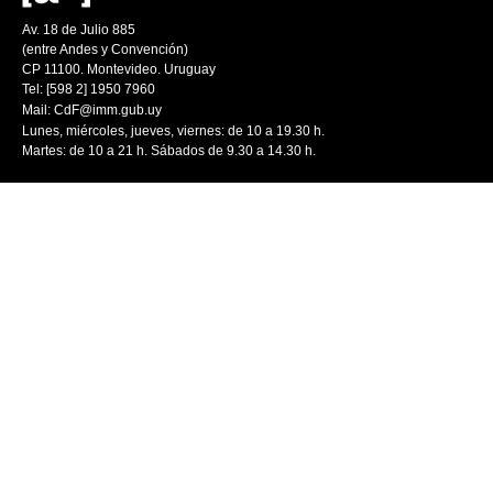
Av. 18 de Julio 885
(entre Andes y Convención)
CP 11100. Montevideo. Uruguay
Tel: [598 2] 1950 7960
Mail:
CdF@imm.gub.uy
Lunes, miércoles, jueves, viernes: de 10 a 19.30 h.
Martes: de 10 a 21 h. Sábados de 9.30 a 14.30 h.