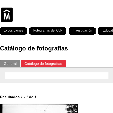
Exposiciones
Fotografías del CdF
Investigación
Educat
Catálogo de fotografías
General
Catálogo de fotografías
Resultados
1
-
1
de
1