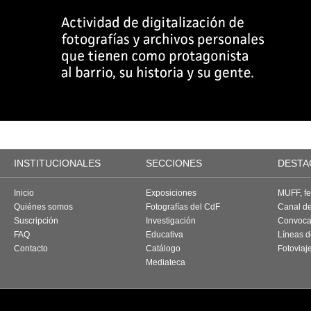
INSTITUCIONALES
SECCIONES
DESTA
Inicio
Exposiciones
MUFF, fes
Quiénes somos
Fotografías del CdF
Canal d
Suscripción
Investigación
Convoca
FAQ
Educativa
Líneas d
Contacto
Catálogo
Fotoviaj
Mediateca