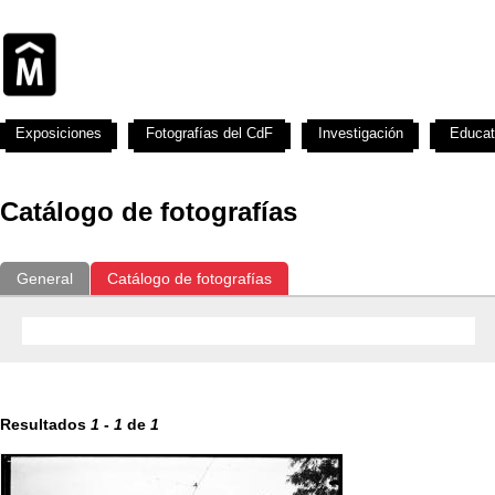
Exposiciones
Fotografías del CdF
Investigación
Educat
Catálogo de fotografías
General
Catálogo de fotografías
Resultados
1
-
1
de
1