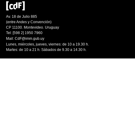
Av. 18 de Julio 885
(entre Andes y Convención)
CP 11100. Montevideo. Uruguay
Tel: [598 2] 1950 7960
Mail:
CdF@imm.gub.uy
Lunes, miércoles, jueves, viernes: de 10 a 19.30 h.
Martes: de 10 a 21 h. Sábados de 9.30 a 14.30 h.