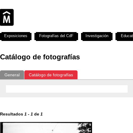
Exposiciones
Fotografías del CdF
Investigación
Educat
Catálogo de fotografías
General
Catálogo de fotografías
Resultados
1
-
1
de
1