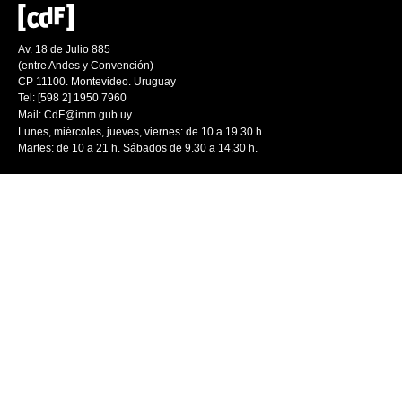
Av. 18 de Julio 885
(entre Andes y Convención)
CP 11100. Montevideo. Uruguay
Tel: [598 2] 1950 7960
Mail:
CdF@imm.gub.uy
Lunes, miércoles, jueves, viernes: de 10 a 19.30 h.
Martes: de 10 a 21 h. Sábados de 9.30 a 14.30 h.