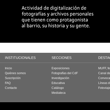
INSTITUCIONALES
SECCIONES
DESTA
Inicio
Exposiciones
MUFF, fes
Quiénes somos
Fotografías del CdF
Canal d
Suscripción
Investigación
Convoca
FAQ
Educativa
Líneas d
Contacto
Catálogo
Fotoviaj
Mediateca