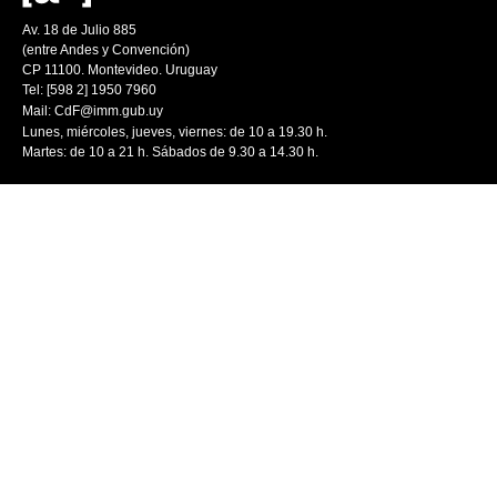
Av. 18 de Julio 885
(entre Andes y Convención)
CP 11100. Montevideo. Uruguay
Tel: [598 2] 1950 7960
Mail:
CdF@imm.gub.uy
Lunes, miércoles, jueves, viernes: de 10 a 19.30 h.
Martes: de 10 a 21 h. Sábados de 9.30 a 14.30 h.