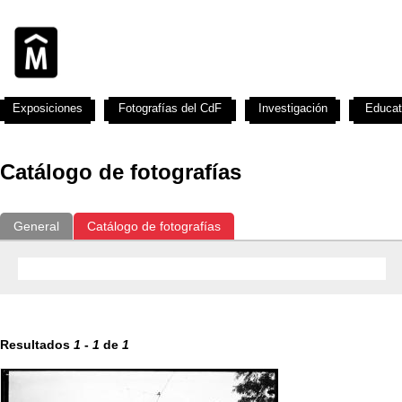
Exposiciones
Fotografías del CdF
Investigación
Educat
Catálogo de fotografías
General
Catálogo de fotografías
Resultados
1
-
1
de
1