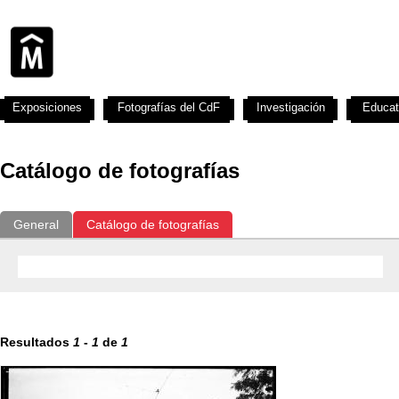
Exposiciones
Fotografías del CdF
Investigación
Educat
Catálogo de fotografías
General
Catálogo de fotografías
Resultados
1
-
1
de
1