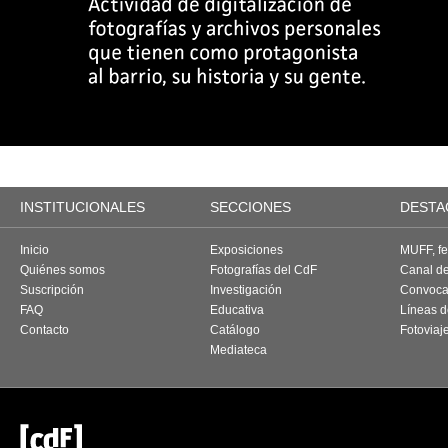
INSTITUCIONALES
SECCIONES
DESTA
Inicio
Exposiciones
MUFF, fes
Quiénes somos
Fotografías del CdF
Canal d
Suscripción
Investigación
Convoca
FAQ
Educativa
Líneas d
Contacto
Catálogo
Fotoviaj
Mediateca