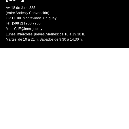
Av. 18 de Julio 885
(entre Andes y Convención)
CP 11100. Montevideo. Uruguay
Tel: [598 2] 1950 7960
Mail:
CdF@imm.gub.uy
Lunes, miércoles, jueves, viernes: de 10 a 19.30 h.
Martes: de 10 a 21 h. Sábados de 9.30 a 14.30 h.