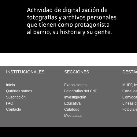
INSTITUCIONALES
SECCIONES
DESTA
Inicio
Exposiciones
MUFF, fes
Quiénes somos
Fotografías del CdF
Canal d
Suscripción
Investigación
Convoca
FAQ
Educativa
Líneas d
Contacto
Catálogo
Fotoviaj
Mediateca