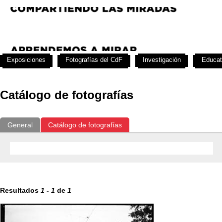
Exposiciones
Fotografías del CdF
Investigación
Educat
Catálogo de fotografías
General
Catálogo de fotografías
Resultados
1
-
1
de
1