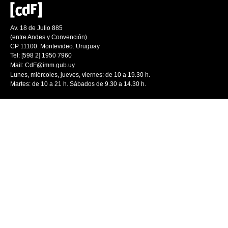
Av. 18 de Julio 885
(entre Andes y Convención)
CP 11100. Montevideo. Uruguay
Tel: [598 2] 1950 7960
Mail:
CdF@imm.gub.uy
Lunes, miércoles, jueves, viernes: de 10 a 19.30 h.
Martes: de 10 a 21 h. Sábados de 9.30 a 14.30 h.