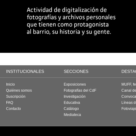
INSTITUCIONALES
SECCIONES
DESTA
Inicio
Exposiciones
MUFF, fes
Quiénes somos
Fotografías del CdF
Canal d
Suscripción
Investigación
Convoca
FAQ
Educativa
Líneas d
Contacto
Catálogo
Fotoviaj
Mediateca