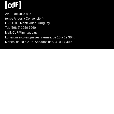
Av. 18 de Julio 885
(entre Andes y Convención)
CP 11100. Montevideo. Uruguay
Tel: [598 2] 1950 7960
Mail:
CdF@imm.gub.uy
Lunes, miércoles, jueves, viernes: de 10 a 19.30 h.
Martes: de 10 a 21 h. Sábados de 9.30 a 14.30 h.