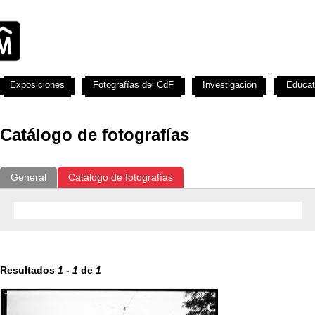
Exposiciones
Fotografías del CdF
Investigación
Educat
Catálogo de fotografías
General
Catálogo de fotografías
Resultados
1
-
1
de
1