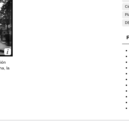
Ci
Pl
DE
P
ción
ha, la