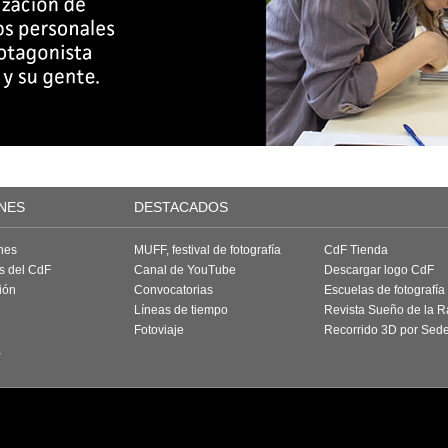
NES
DESTACADOS
nes
MUFF, festival de fotografía
CdF Tienda
as del CdF
Canal de YouTube
Descargar logo CdF
ión
Convocatorias
Escuelas de fotografía
Líneas de tiempo
Revista Sueño de la 
Fotoviaje
Recorrido 3D por Sed
a