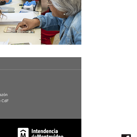
Razón
e CdF