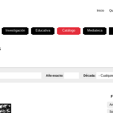
Inicio
Qu
Investigación
Educativa
Catálogo
Mediateca
s
Año exacto:
Década:
F
Ar
So