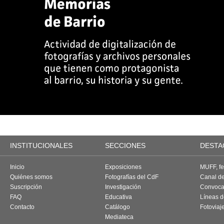
INSTITUCIONALES
SECCIONES
DESTA
Inicio
Exposiciones
MUFF, fes
Quiénes somos
Fotografías del CdF
Canal d
Suscripción
Investigación
Convoca
FAQ
Educativa
Líneas d
Contacto
Catálogo
Fotoviaj
Mediateca