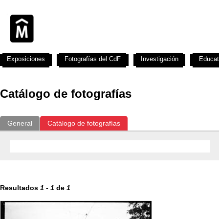
Exposiciones
Fotografías del CdF
Investigación
Educat
Catálogo de fotografías
General
Catálogo de fotografías
Resultados
1
-
1
de
1