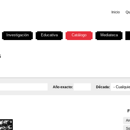
Inicio
Qu
Investigación
Educativa
Catálogo
Mediateca
s
Año exacto:
Década:
F
Ar
So