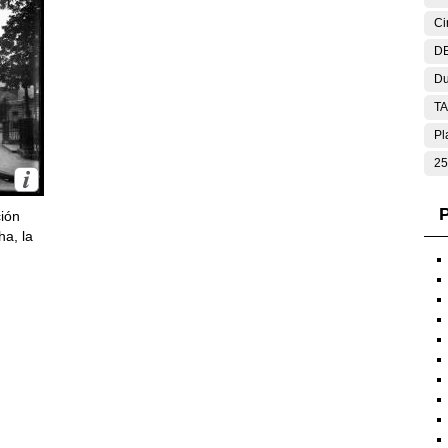
Ci
DE
Du
T
Pl
25
P
ción
ha, la