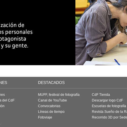
NES
DESTACADOS
nes
MUFF, festival de fotografía
CdF Tienda
as del CdF
Canal de YouTube
Descargar logo CdF
ión
Convocatorias
Escuelas de fotografía
Líneas de tiempo
Revista Sueño de la 
Fotoviaje
Recorrido 3D por Sed
a