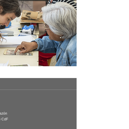
Razón
e CdF