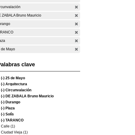
rcunvalación
 ZABALA Bruno Mauricio
rango
ARANCO
aza
 de Mayo
alabras clave
(-)
25 de Mayo
(-)
Arquitectura
(-)
Circunvalación
(-)
DE ZABALA Bruno Mauricio
(-)
Durango
(-)
Plaza
(-)
Solís
(-)
TARANCO
Calle (1)
Ciudad Vieja (1)