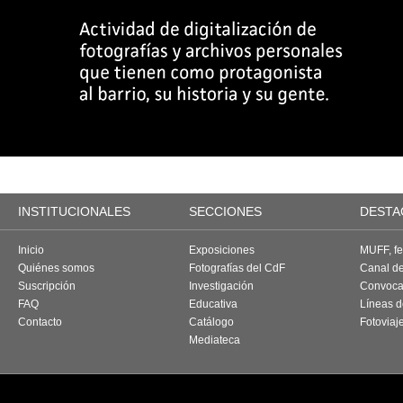
INSTITUCIONALES
SECCIONES
DESTA
Inicio
Exposiciones
MUFF, fes
Quiénes somos
Fotografías del CdF
Canal d
Suscripción
Investigación
Convoca
FAQ
Educativa
Líneas d
Contacto
Catálogo
Fotoviaj
Mediateca