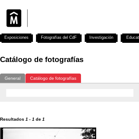
Exposiciones
Fotografías del CdF
Investigación
Educat
Catálogo de fotografías
General
Catálogo de fotografías
Resultados
1
-
1
de
1