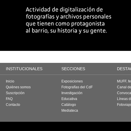
INSTITUCIONALES
SECCIONES
DESTA
Inicio
Exposiciones
MUFF, fes
Quiénes somos
Fotografías del CdF
Canal d
Suscripción
Investigación
Convoca
FAQ
Educativa
Líneas d
Contacto
Catálogo
Fotoviaj
Mediateca