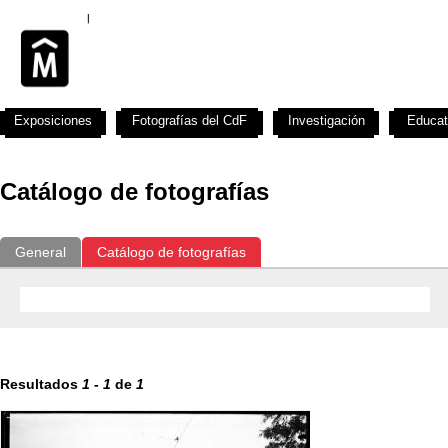
Exposiciones
Fotografías del CdF
Investigación
Educat
Catálogo de fotografías
General
Catálogo de fotografías
Resultados
1
-
1
de
1