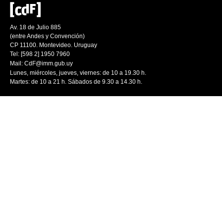
Av. 18 de Julio 885
(entre Andes y Convención)
CP 11100. Montevideo. Uruguay
Tel: [598 2] 1950 7960
Mail:
CdF@imm.gub.uy
Lunes, miércoles, jueves, viernes: de 10 a 19.30 h.
Martes: de 10 a 21 h. Sábados de 9.30 a 14.30 h.