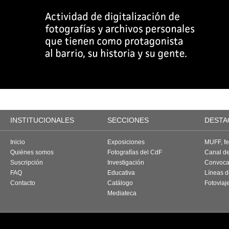
INSTITUCIONALES
SECCIONES
DESTA
Inicio
Exposiciones
MUFF, fes
Quiénes somos
Fotografías del CdF
Canal d
Suscripción
Investigación
Convoca
FAQ
Educativa
Líneas d
Contacto
Catálogo
Fotoviaj
Mediateca