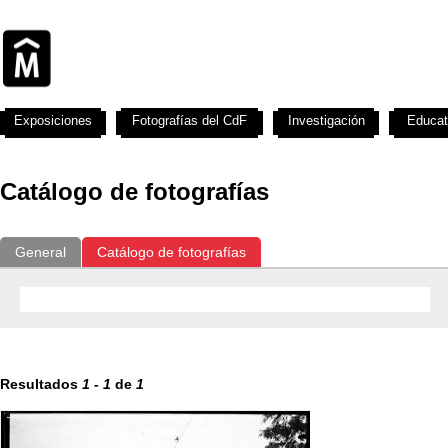
Exposiciones
Fotografías del CdF
Investigación
Educat
Catálogo de fotografías
General
Catálogo de fotografías
Resultados
1
-
1
de
1