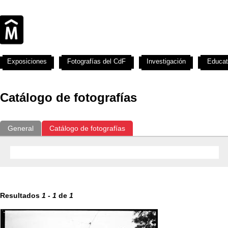
Exposiciones
Fotografías del CdF
Investigación
Educat
Catálogo de fotografías
General
Catálogo de fotografías
Resultados
1
-
1
de
1