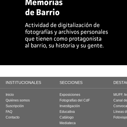
INSTITUCIONALES
SECCIONES
DESTA
Inicio
Exposiciones
MUFF, fes
Quiénes somos
Fotografías del CdF
Canal d
Suscripción
Investigación
Convoca
FAQ
Educativa
Líneas d
Contacto
Catálogo
Fotoviaj
Mediateca