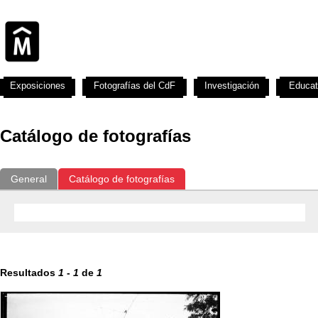
Exposiciones
Fotografías del CdF
Investigación
Educat
Catálogo de fotografías
General
Catálogo de fotografías
Resultados
1
-
1
de
1