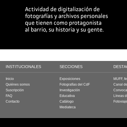
INSTITUCIONALES
SECCIONES
DESTA
Inicio
Exposiciones
MUFF, fes
Quiénes somos
Fotografías del CdF
Canal d
Suscripción
Investigación
Convoca
FAQ
Educativa
Líneas d
Contacto
Catálogo
Fotoviaj
Mediateca