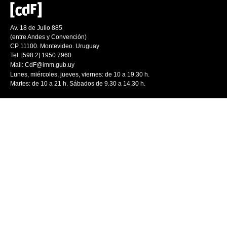
Av. 18 de Julio 885
(entre Andes y Convención)
CP 11100. Montevideo. Uruguay
Tel: [598 2] 1950 7960
Mail:
CdF@imm.gub.uy
Lunes, miércoles, jueves, viernes: de 10 a 19.30 h.
Martes: de 10 a 21 h. Sábados de 9.30 a 14.30 h.