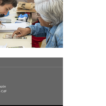
Razón
e CdF