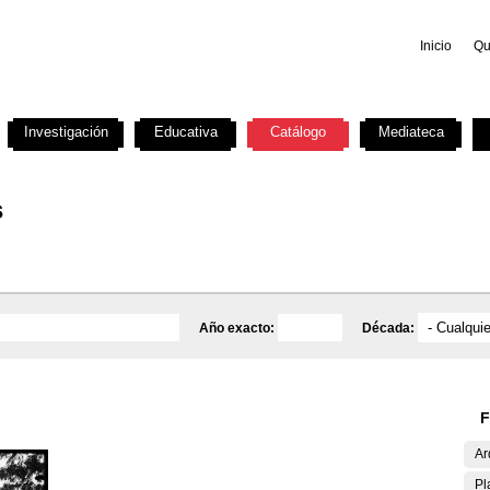
Inicio
Qu
Investigación
Educativa
Catálogo
Mediateca
s
Año exacto:
Década:
F
Ar
Pl