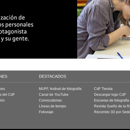
NES
DESTACADOS
nes
MUFF, festival de fotografía
CdF Tienda
as del CdF
Canal de YouTube
Descargar logo CdF
ión
Convocatorias
Escuelas de fotografía
Líneas de tiempo
Revista Sueño de la 
Fotoviaje
Recorrido 3D por Sed
a