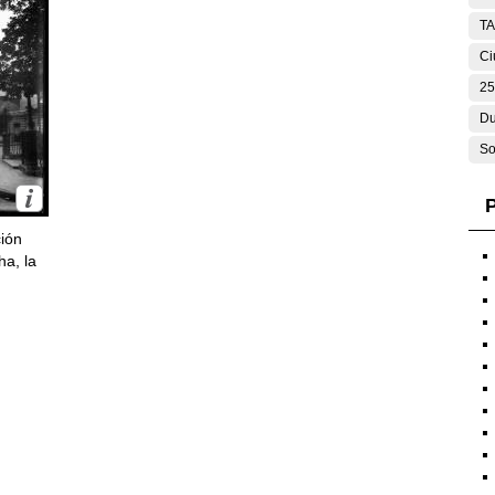
T
Ci
25
Du
So
P
ción
ha, la