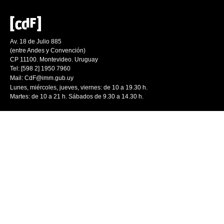
Av. 18 de Julio 885
(entre Andes y Convención)
CP 11100. Montevideo. Uruguay
Tel: [598 2] 1950 7960
Mail:
CdF@imm.gub.uy
Lunes, miércoles, jueves, viernes: de 10 a 19.30 h.
Martes: de 10 a 21 h. Sábados de 9.30 a 14.30 h.