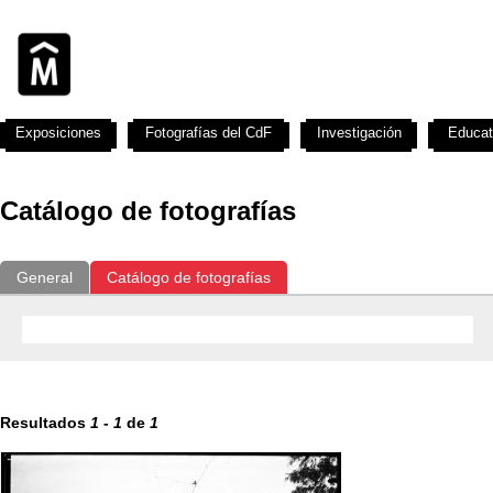
Exposiciones
Fotografías del CdF
Investigación
Educat
Catálogo de fotografías
General
Catálogo de fotografías
Resultados
1
-
1
de
1