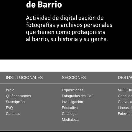
INSTITUCIONALES
SECCIONES
DESTA
Inicio
Exposiciones
MUFF, fes
Quiénes somos
Fotografías del CdF
Canal d
Suscripción
Investigación
Convoca
FAQ
Educativa
Líneas d
Contacto
Catálogo
Fotoviaj
Mediateca