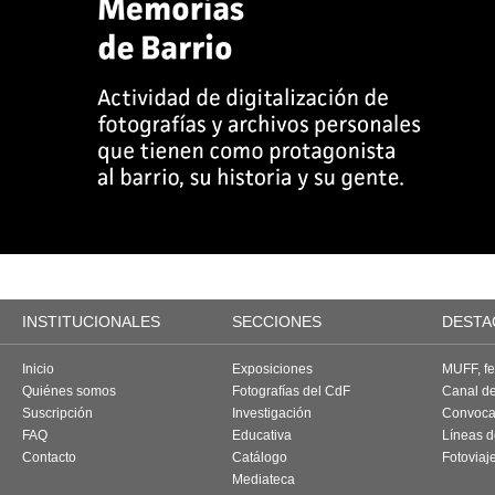
INSTITUCIONALES
SECCIONES
DESTA
Inicio
Exposiciones
MUFF, fes
Quiénes somos
Fotografías del CdF
Canal d
Suscripción
Investigación
Convoca
FAQ
Educativa
Líneas d
Contacto
Catálogo
Fotoviaj
Mediateca