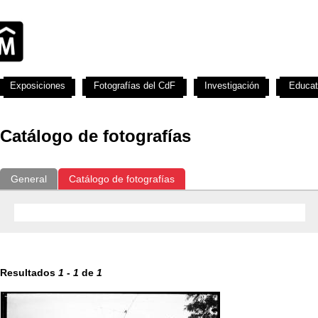
Exposiciones
Fotografías del CdF
Investigación
Educat
Catálogo de fotografías
General
Catálogo de fotografías
Resultados
1
-
1
de
1