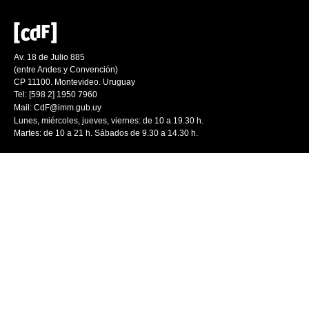
Av. 18 de Julio 885
(entre Andes y Convención)
CP 11100. Montevideo. Uruguay
Tel: [598 2] 1950 7960
Mail:
CdF@imm.gub.uy
Lunes, miércoles, jueves, viernes: de 10 a 19.30 h.
Martes: de 10 a 21 h. Sábados de 9.30 a 14.30 h.