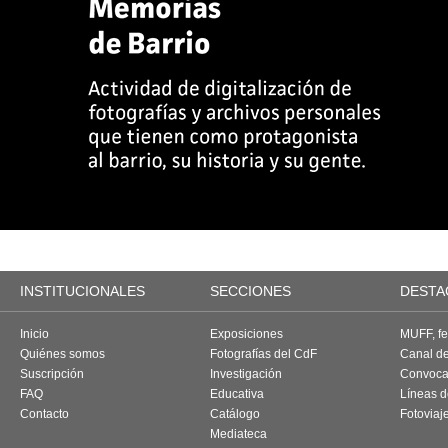
INSTITUCIONALES
SECCIONES
DESTA
Inicio
Exposiciones
MUFF, fes
Quiénes somos
Fotografías del CdF
Canal d
Suscripción
Investigación
Convoca
FAQ
Educativa
Líneas d
Contacto
Catálogo
Fotoviaj
Mediateca