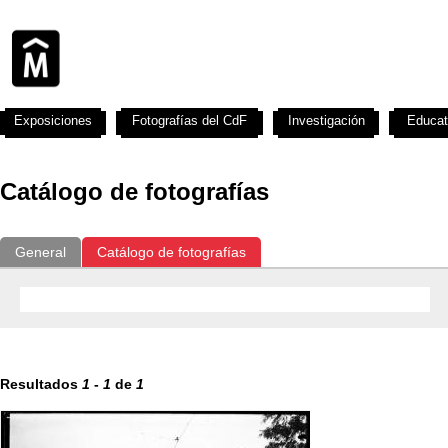
Exposiciones
Fotografías del CdF
Investigación
Educat
Catálogo de fotografías
General
Catálogo de fotografías
Resultados
1
-
1
de
1