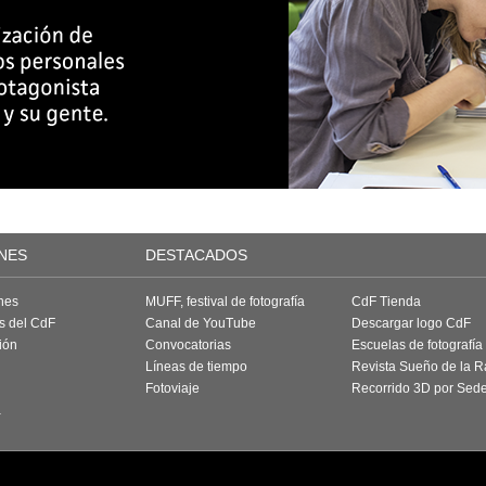
NES
DESTACADOS
nes
MUFF, festival de fotografía
CdF Tienda
as del CdF
Canal de YouTube
Descargar logo CdF
ión
Convocatorias
Escuelas de fotografía
Líneas de tiempo
Revista Sueño de la 
Fotoviaje
Recorrido 3D por Sed
a