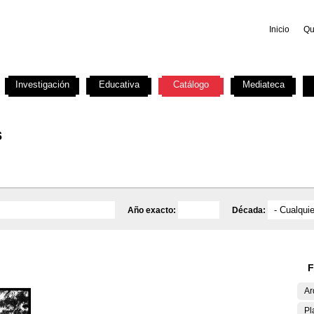
Inicio
Qu
Investigación
Educativa
Catálogo
Mediateca
s
Año exacto:
Década:
F
Ar
Pl