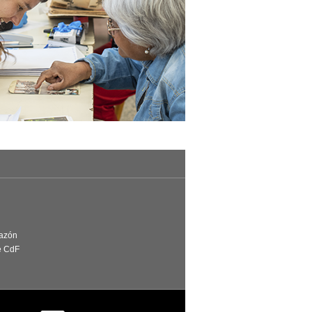
Razón
e CdF