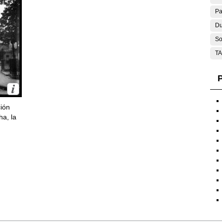
Pa
Du
So
T
P
ción
ha, la