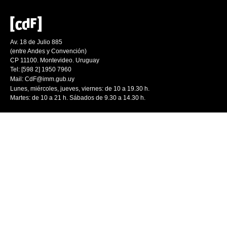
Av. 18 de Julio 885
(entre Andes y Convención)
CP 11100. Montevideo. Uruguay
Tel: [598 2] 1950 7960
Mail:
CdF@imm.gub.uy
Lunes, miércoles, jueves, viernes: de 10 a 19.30 h.
Martes: de 10 a 21 h. Sábados de 9.30 a 14.30 h.