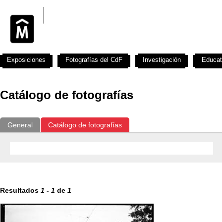
Exposiciones
Fotografías del CdF
Investigación
Educat
Catálogo de fotografías
General
Catálogo de fotografías
Resultados
1
-
1
de
1