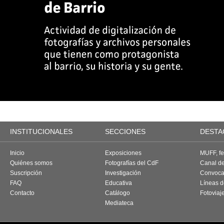
INSTITUCIONALES
SECCIONES
DESTA
Inicio
Exposiciones
MUFF, fes
Quiénes somos
Fotografías del CdF
Canal d
Suscripción
Investigación
Convoca
FAQ
Educativa
Líneas d
Contacto
Catálogo
Fotoviaj
Mediateca