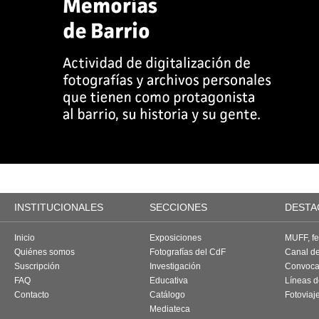
INSTITUCIONALES
SECCIONES
DESTA
Inicio
Exposiciones
MUFF, fes
Quiénes somos
Fotografías del CdF
Canal d
Suscripción
Investigación
Convoca
FAQ
Educativa
Líneas d
Contacto
Catálogo
Fotoviaj
Mediateca