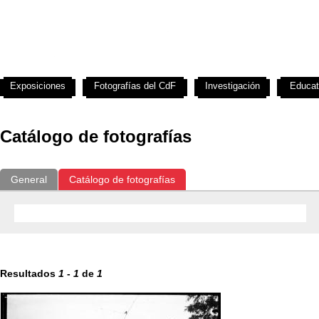
Exposiciones
Fotografías del CdF
Investigación
Educat
Catálogo de fotografías
General
Catálogo de fotografías
Resultados
1
-
1
de
1