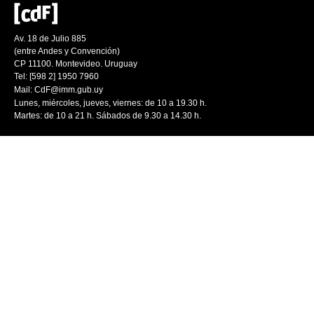
Av. 18 de Julio 885
(entre Andes y Convención)
CP 11100. Montevideo. Uruguay
Tel: [598 2] 1950 7960
Mail:
CdF@imm.gub.uy
Lunes, miércoles, jueves, viernes: de 10 a 19.30 h.
Martes: de 10 a 21 h. Sábados de 9.30 a 14.30 h.