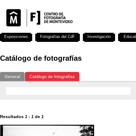
Exposiciones
Fotografías del CdF
Investigación
Educat
Catálogo de fotografías
General
Catálogo de fotografías
Resultados
1
-
1
de
1