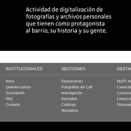
INSTITUCIONALES
SECCIONES
DESTA
Inicio
Exposiciones
MUFF, fes
Quiénes somos
Fotografías del CdF
Canal d
Suscripción
Investigación
Convoca
FAQ
Educativa
Líneas d
Contacto
Catálogo
Fotoviaj
Mediateca