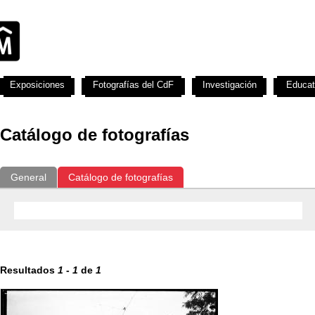
Exposiciones
Fotografías del CdF
Investigación
Educat
Catálogo de fotografías
General
Catálogo de fotografías
Resultados
1
-
1
de
1