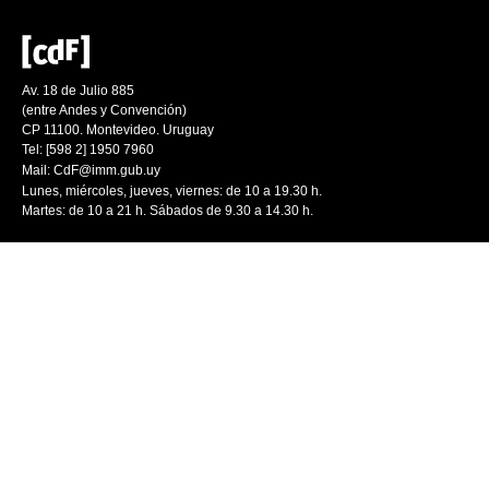
Av. 18 de Julio 885
(entre Andes y Convención)
CP 11100. Montevideo. Uruguay
Tel: [598 2] 1950 7960
Mail:
CdF@imm.gub.uy
Lunes, miércoles, jueves, viernes: de 10 a 19.30 h.
Martes: de 10 a 21 h. Sábados de 9.30 a 14.30 h.