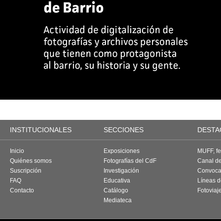
INSTITUCIONALES
SECCIONES
DESTA
Inicio
Exposiciones
MUFF, fes
Quiénes somos
Fotografías del CdF
Canal d
Suscripción
Investigación
Convoca
FAQ
Educativa
Líneas d
Contacto
Catálogo
Fotoviaj
Mediateca