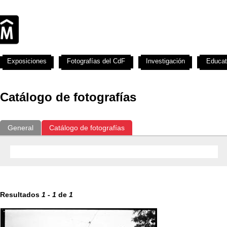
Exposiciones
Fotografías del CdF
Investigación
Educat
Catálogo de fotografías
General
Catálogo de fotografías
Resultados
1
-
1
de
1