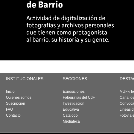
INSTITUCIONALES
SECCIONES
DESTA
Inicio
Exposiciones
MUFF, fes
Quiénes somos
Fotografías del CdF
Canal d
Suscripción
Investigación
Convoca
FAQ
Educativa
Líneas d
Contacto
Catálogo
Fotoviaj
Mediateca