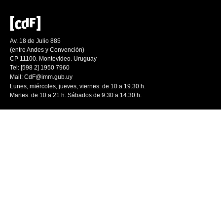
Av. 18 de Julio 885
(entre Andes y Convención)
CP 11100. Montevideo. Uruguay
Tel: [598 2] 1950 7960
Mail:
CdF@imm.gub.uy
Lunes, miércoles, jueves, viernes: de 10 a 19.30 h.
Martes: de 10 a 21 h. Sábados de 9.30 a 14.30 h.