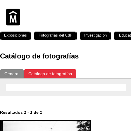
Exposiciones
Fotografías del CdF
Investigación
Educat
Catálogo de fotografías
General
Catálogo de fotografías
Resultados
1
-
1
de
1