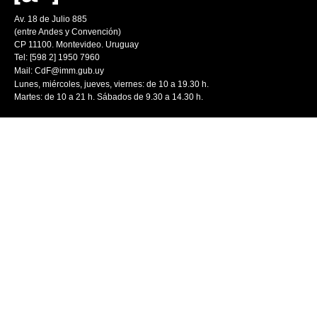
Av. 18 de Julio 885
(entre Andes y Convención)
CP 11100. Montevideo. Uruguay
Tel: [598 2] 1950 7960
Mail:
CdF@imm.gub.uy
Lunes, miércoles, jueves, viernes: de 10 a 19.30 h.
Martes: de 10 a 21 h. Sábados de 9.30 a 14.30 h.