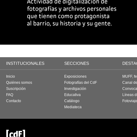
INSTITUCIONALES
SECCIONES
DESTA
Inicio
Exposiciones
MUFF, fes
Quiénes somos
Fotografías del CdF
Canal d
Suscripción
Investigación
Convoca
FAQ
Educativa
Líneas d
Contacto
Catálogo
Fotoviaj
Mediateca