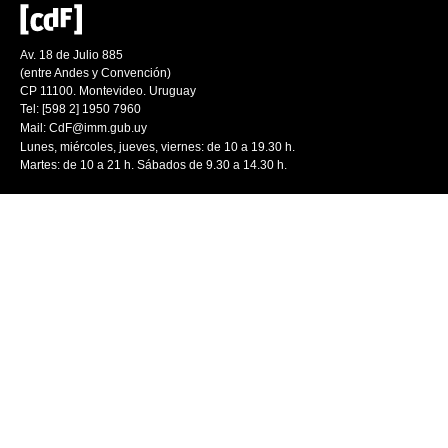
Av. 18 de Julio 885
(entre Andes y Convención)
CP 11100. Montevideo. Uruguay
Tel: [598 2] 1950 7960
Mail:
CdF@imm.gub.uy
Lunes, miércoles, jueves, viernes: de 10 a 19.30 h.
Martes: de 10 a 21 h. Sábados de 9.30 a 14.30 h.