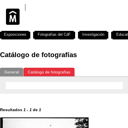
Exposiciones
Fotografías del CdF
Investigación
Educat
Catálogo de fotografías
General
Catálogo de fotografías
Resultados
1
-
1
de
1