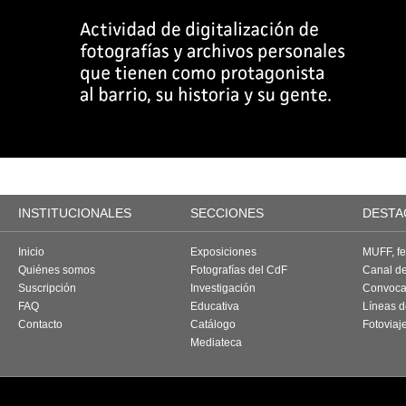
INSTITUCIONALES
SECCIONES
DESTA
Inicio
Exposiciones
MUFF, fes
Quiénes somos
Fotografías del CdF
Canal d
Suscripción
Investigación
Convoca
FAQ
Educativa
Líneas d
Contacto
Catálogo
Fotoviaj
Mediateca