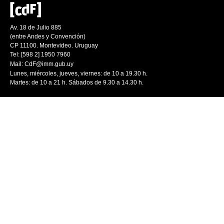
Av. 18 de Julio 885
(entre Andes y Convención)
CP 11100. Montevideo. Uruguay
Tel: [598 2] 1950 7960
Mail:
CdF@imm.gub.uy
Lunes, miércoles, jueves, viernes: de 10 a 19.30 h.
Martes: de 10 a 21 h. Sábados de 9.30 a 14.30 h.