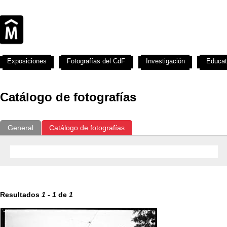
Exposiciones
Fotografías del CdF
Investigación
Educat
Catálogo de fotografías
General
Catálogo de fotografías
Resultados
1
-
1
de
1