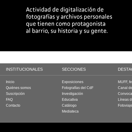
INSTITUCIONALES
SECCIONES
DESTA
Inicio
Exposiciones
MUFF, fes
Quiénes somos
Fotografías del CdF
Canal d
Suscripción
Investigación
Convoca
FAQ
Educativa
Líneas d
Contacto
Catálogo
Fotoviaj
Mediateca