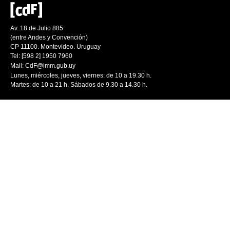
Av. 18 de Julio 885
(entre Andes y Convención)
CP 11100. Montevideo. Uruguay
Tel: [598 2] 1950 7960
Mail:
CdF@imm.gub.uy
Lunes, miércoles, jueves, viernes: de 10 a 19.30 h.
Martes: de 10 a 21 h. Sábados de 9.30 a 14.30 h.