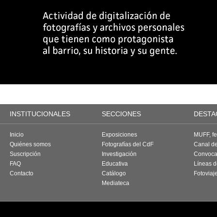
INSTITUCIONALES
SECCIONES
DESTA
Inicio
Exposiciones
MUFF, fes
Quiénes somos
Fotografías del CdF
Canal d
Suscripción
Investigación
Convoca
FAQ
Educativa
Líneas d
Contacto
Catálogo
Fotoviaj
Mediateca