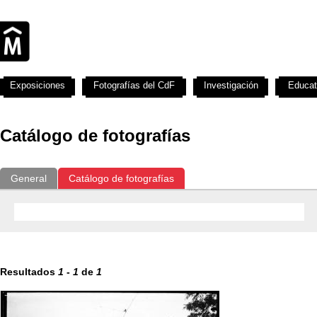
Exposiciones
Fotografías del CdF
Investigación
Educat
Catálogo de fotografías
General
Catálogo de fotografías
Resultados
1
-
1
de
1