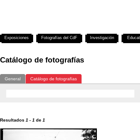
Exposiciones
Fotografías del CdF
Investigación
Educat
Catálogo de fotografías
General
Catálogo de fotografías
Resultados
1
-
1
de
1