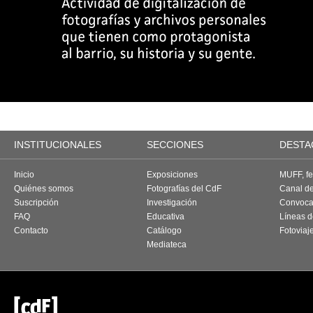
INSTITUCIONALES
SECCIONES
DESTA
Inicio
Exposiciones
MUFF, fes
Quiénes somos
Fotografías del CdF
Canal d
Suscripción
Investigación
Convoca
FAQ
Educativa
Líneas d
Contacto
Catálogo
Fotoviaj
Mediateca