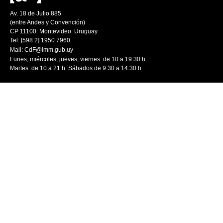
Av. 18 de Julio 885
(entre Andes y Convención)
CP 11100. Montevideo. Uruguay
Tel: [598 2] 1950 7960
Mail:
CdF@imm.gub.uy
Lunes, miércoles, jueves, viernes: de 10 a 19.30 h.
Martes: de 10 a 21 h. Sábados de 9.30 a 14.30 h.