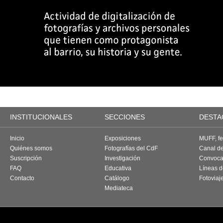
INSTITUCIONALES
SECCIONES
DESTA
Inicio
Exposiciones
MUFF, fes
Quiénes somos
Fotografías del CdF
Canal d
Suscripción
Investigación
Convoca
FAQ
Educativa
Líneas d
Contacto
Catálogo
Fotoviaj
Mediateca