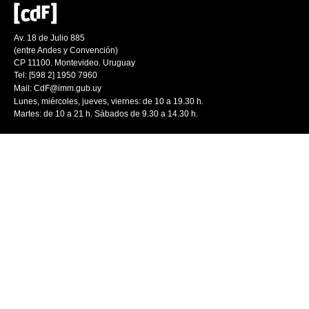
Av. 18 de Julio 885
(entre Andes y Convención)
CP 11100. Montevideo. Uruguay
Tel: [598 2] 1950 7960
Mail:
CdF@imm.gub.uy
Lunes, miércoles, jueves, viernes: de 10 a 19.30 h.
Martes: de 10 a 21 h. Sábados de 9.30 a 14.30 h.