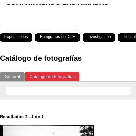
Exposiciones
Fotografías del CdF
Investigación
Educat
Catálogo de fotografías
General
Catálogo de fotografías
Resultados
1
-
1
de
1