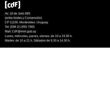
Av. 18 de Julio 885
(entre Andes y Convención)
CP 11100. Montevideo. Uruguay
Tel: [598 2] 1950 7960
Mail:
CdF@imm.gub.uy
Lunes, miércoles, jueves, viernes: de 10 a 19.30 h.
Martes: de 10 a 21 h. Sábados de 9.30 a 14.30 h.