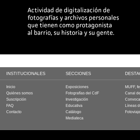
INSTITUCIONALES
SECCIONES
DESTA
Inicio
Exposiciones
MUFF, fes
Quiénes somos
Fotografías del CdF
Canal d
Suscripción
Investigación
Convoca
FAQ
Educativa
Líneas d
Contacto
Catálogo
Fotoviaj
Mediateca