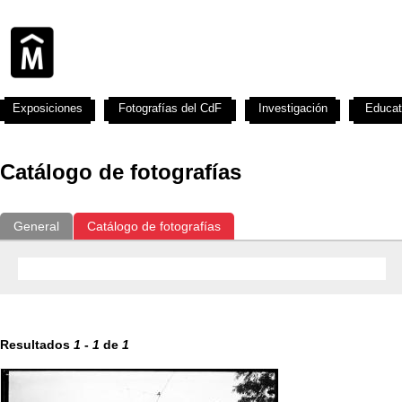
Exposiciones
Fotografías del CdF
Investigación
Educat
Catálogo de fotografías
General
Catálogo de fotografías
Resultados
1
-
1
de
1