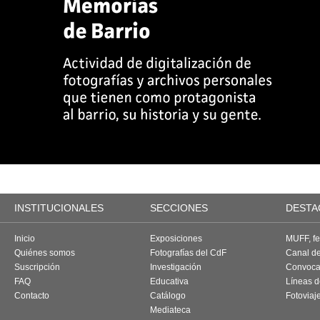
INSTITUCIONALES
SECCIONES
DESTA
Inicio
Exposiciones
MUFF, fes
Quiénes somos
Fotografías del CdF
Canal d
Suscripción
Investigación
Convoca
FAQ
Educativa
Líneas d
Contacto
Catálogo
Fotoviaj
Mediateca