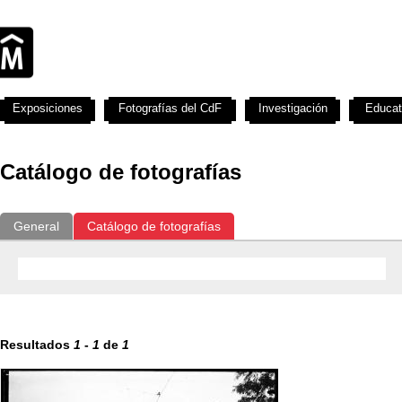
Exposiciones
Fotografías del CdF
Investigación
Educat
Catálogo de fotografías
General
Catálogo de fotografías
Resultados
1
-
1
de
1