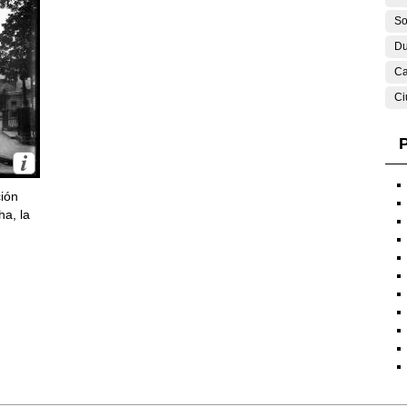
So
Du
Ca
Ci
P
ción
ha, la