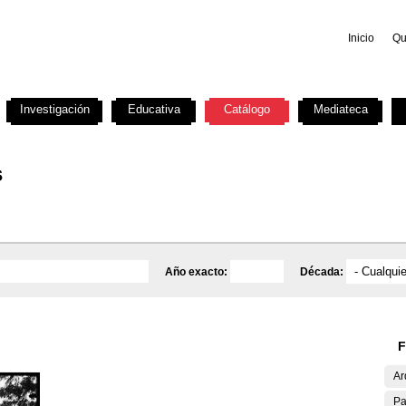
Inicio
Qu
Investigación
Educativa
Catálogo
Mediateca
s
Año exacto:
Década:
F
Ar
Pa