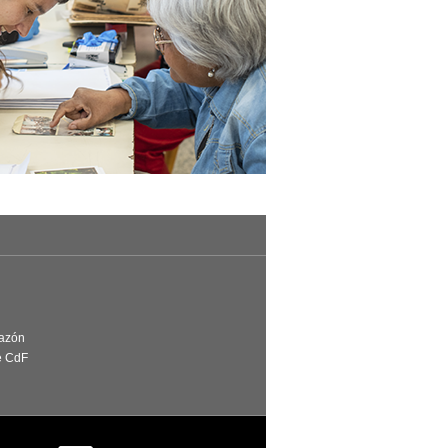
Razón
e CdF