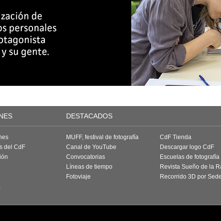
NES
DESTACADOS
nes
MUFF, festival de fotografía
CdF Tienda
as del CdF
Canal de YouTube
Descargar logo CdF
ión
Convocatorias
Escuelas de fotografía
Líneas de tiempo
Revista Sueño de la 
Fotoviaje
Recorrido 3D por Sed
a