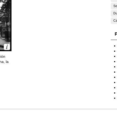
So
Du
Ca
P
ción
ha, la