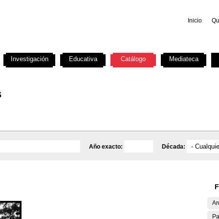
Inicio
Qu
Investigación
Educativa
Catálogo
Mediateca
s
Año exacto:
Década:
F
Ar
Pa