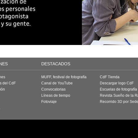
NES
DESTACADOS
nes
MUFF, festival de fotografía
CdF Tienda
as del CdF
Canal de YouTube
Descargar logo CdF
ión
Convocatorias
Escuelas de fotografía
Líneas de tiempo
Revista Sueño de la 
Fotoviaje
Recorrido 3D por Sed
a