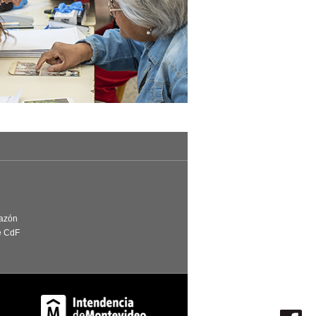
Razón
e CdF