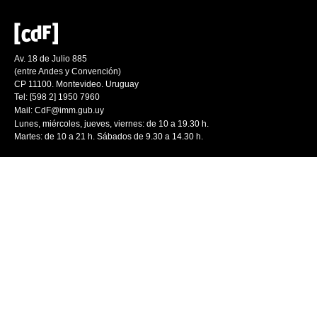
Av. 18 de Julio 885
(entre Andes y Convención)
CP 11100. Montevideo. Uruguay
Tel: [598 2] 1950 7960
Mail:
CdF@imm.gub.uy
Lunes, miércoles, jueves, viernes: de 10 a 19.30 h.
Martes: de 10 a 21 h. Sábados de 9.30 a 14.30 h.