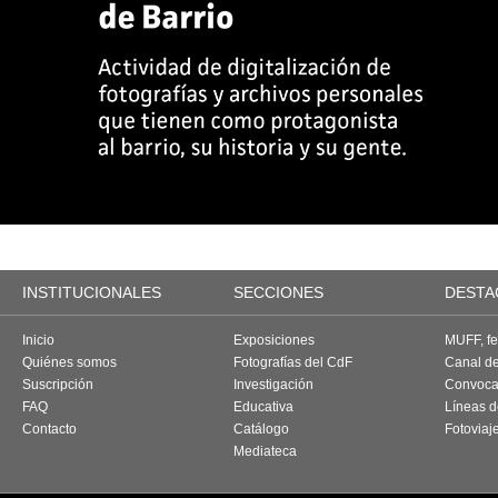
INSTITUCIONALES
SECCIONES
DESTA
Inicio
Exposiciones
MUFF, fes
Quiénes somos
Fotografías del CdF
Canal d
Suscripción
Investigación
Convoca
FAQ
Educativa
Líneas d
Contacto
Catálogo
Fotoviaj
Mediateca