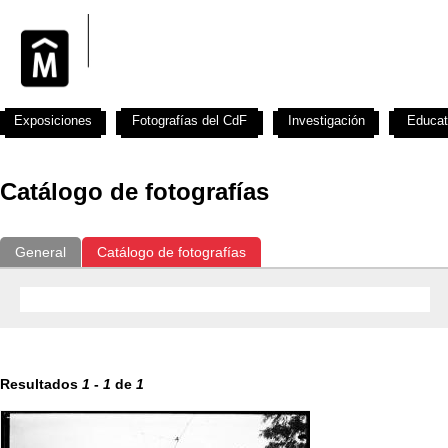
Exposiciones
Fotografías del CdF
Investigación
Educat
Catálogo de fotografías
General
Catálogo de fotografías
Resultados
1
-
1
de
1