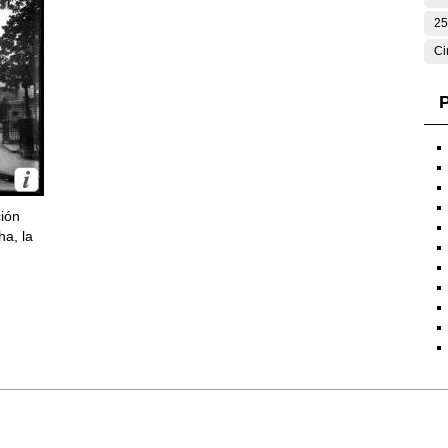
25
Ci
P
ción
ha, la