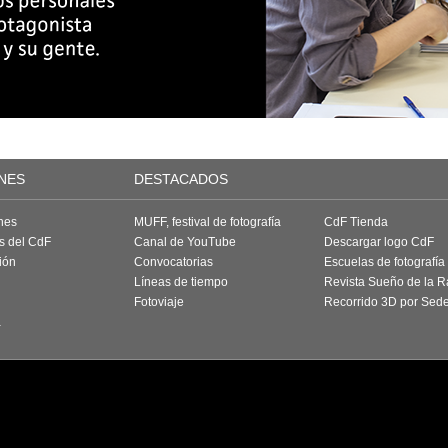
NES
DESTACADOS
nes
MUFF, festival de fotografía
CdF Tienda
as del CdF
Canal de YouTube
Descargar logo CdF
ión
Convocatorias
Escuelas de fotografía
Líneas de tiempo
Revista Sueño de la 
Fotoviaje
Recorrido 3D por Sed
a