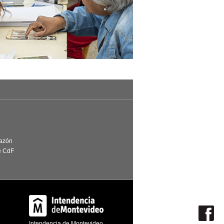
Razón
e CdF
Intendencia de Montevideo