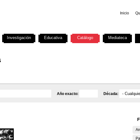
Inicio
Qu
Investigación
Educativa
Catálogo
Mediateca
s
Año exacto:
Década:
F
Ar
Pa