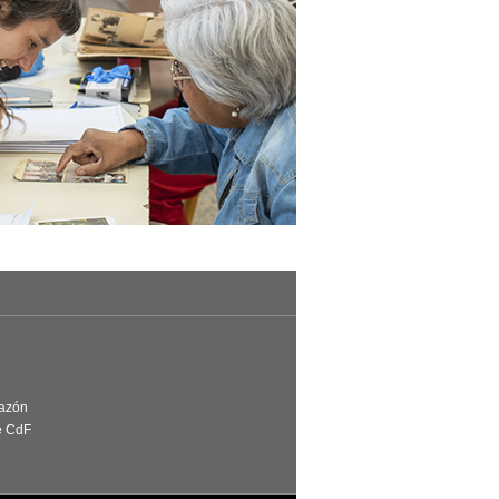
Razón
e CdF