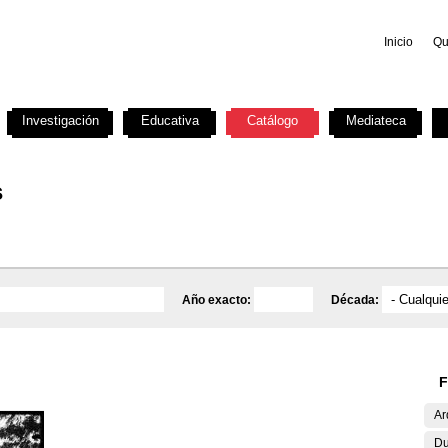
Inicio
Qu
Investigación
Educativa
Catálogo
Mediateca
s
Año exacto:
Década:
F
Ar
Du