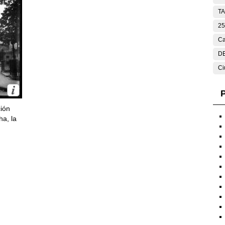
T
25
Ca
DE
Ci
P
ción
ha, la