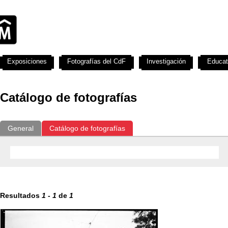
Exposiciones
Fotografías del CdF
Investigación
Educat
Catálogo de fotografías
General
Catálogo de fotografías
Resultados
1
-
1
de
1