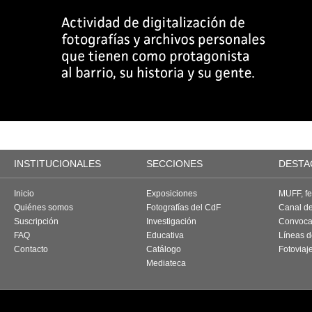
INSTITUCIONALES
SECCIONES
DESTA
Inicio
Exposiciones
MUFF, fes
Quiénes somos
Fotografías del CdF
Canal d
Suscripción
Investigación
Convoca
FAQ
Educativa
Líneas d
Contacto
Catálogo
Fotoviaj
Mediateca