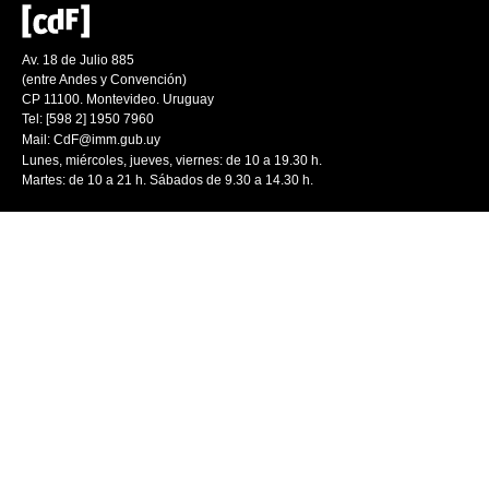
Av. 18 de Julio 885
(entre Andes y Convención)
CP 11100. Montevideo. Uruguay
Tel: [598 2] 1950 7960
Mail:
CdF@imm.gub.uy
Lunes, miércoles, jueves, viernes: de 10 a 19.30 h.
Martes: de 10 a 21 h. Sábados de 9.30 a 14.30 h.