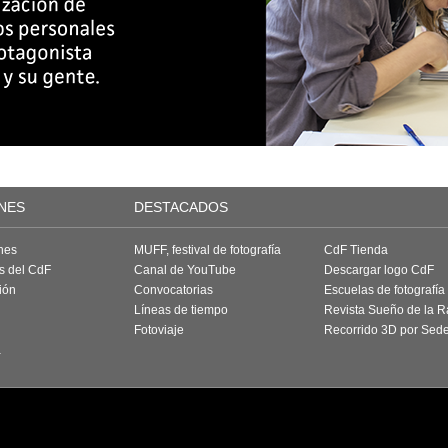
NES
DESTACADOS
nes
MUFF, festival de fotografía
CdF Tienda
as del CdF
Canal de YouTube
Descargar logo CdF
ión
Convocatorias
Escuelas de fotografía
Líneas de tiempo
Revista Sueño de la 
Fotoviaje
Recorrido 3D por Sed
a