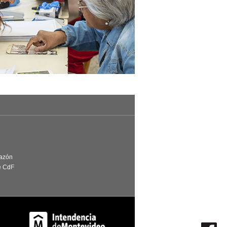
Razón
e CdF