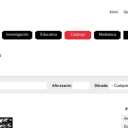
Inicio
Qu
Investigación
Educativa
Catálogo
Mediateca
s
Año exacto:
Década:
F
Ar
Du