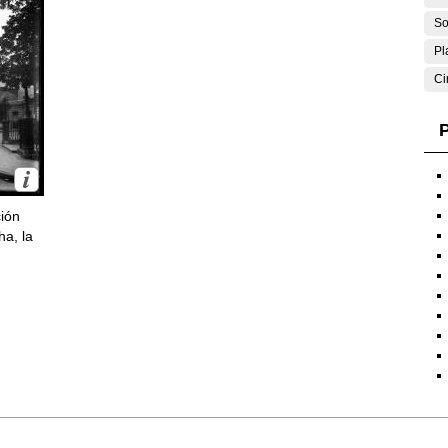
So
Pl
Ci
P
ción
ha, la