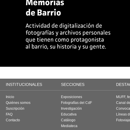
INSTITUCIONALES
SECCIONES
DESTA
Inicio
Exposiciones
MUFF, fes
Quiénes somos
Fotografías del CdF
Canal d
Suscripción
Investigación
Convoca
FAQ
Educativa
Líneas d
Contacto
Catálogo
Fotoviaj
Mediateca