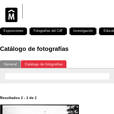
Exposiciones
Fotografías del CdF
Investigación
Educat
Catálogo de fotografías
General
Catálogo de fotografías
Resultados
1
-
1
de
1