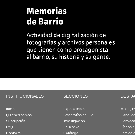
INSTITUCIONALES
SECCIONES
DESTA
Inicio
Exposiciones
MUFF, fes
Quiénes somos
Fotografías del CdF
Canal d
Suscripción
Investigación
Convoca
FAQ
Educativa
Líneas d
Contacto
Catálogo
Fotoviaj