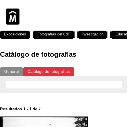
Exposiciones
Fotografías del CdF
Investigación
Educat
Catálogo de fotografías
General
Catálogo de fotografías
Resultados
1
-
1
de
1