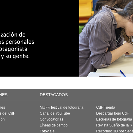
NES
DESTACADOS
nes
MUFF, festival de fotografía
CdF Tienda
as del CdF
Canal de YouTube
Descargar logo CdF
ión
Convocatorias
Escuelas de fotografía
Líneas de tiempo
Revista Sueño de la 
Fotoviaje
Recorrido 3D por Sed