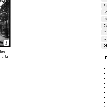
Pl
So
Pa
Ca
Ci
Ci
DE
ción
ha, la
P