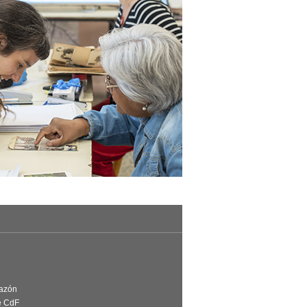
Razón
e CdF