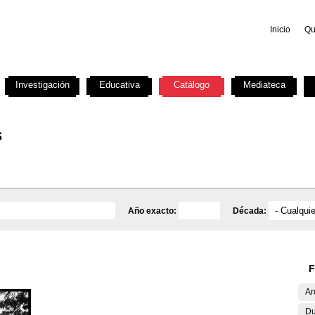
Inicio
Qu
Investigación
Educativa
Catálogo
Mediateca
s
Año exacto:
Década:
F
Ar
Du