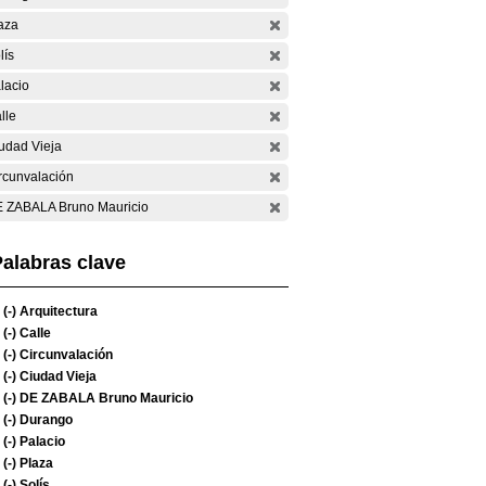
aza
lís
lacio
lle
udad Vieja
rcunvalación
 ZABALA Bruno Mauricio
alabras clave
(-)
Arquitectura
(-)
Calle
(-)
Circunvalación
(-)
Ciudad Vieja
(-)
DE ZABALA Bruno Mauricio
(-)
Durango
(-)
Palacio
(-)
Plaza
(-)
Solís