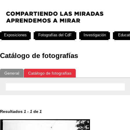
Exposiciones
Fotografías del CdF
Investigación
Educat
Catálogo de fotografías
General
Catálogo de fotografías
Resultados
1
-
1
de
1