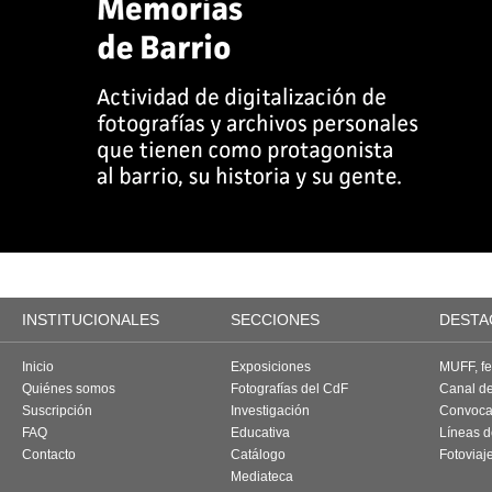
INSTITUCIONALES
SECCIONES
DESTA
Inicio
Exposiciones
MUFF, fes
Quiénes somos
Fotografías del CdF
Canal d
Suscripción
Investigación
Convoca
FAQ
Educativa
Líneas d
Contacto
Catálogo
Fotoviaj
Mediateca