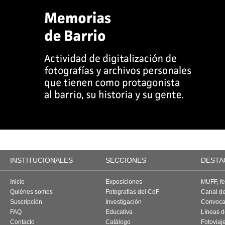
INSTITUCIONALES
SECCIONES
DESTA
Inicio
Exposiciones
MUFF, fes
Quiénes somos
Fotografías del CdF
Canal d
Suscripción
Investigación
Convoca
FAQ
Educativa
Líneas d
Contacto
Catálogo
Fotoviaj