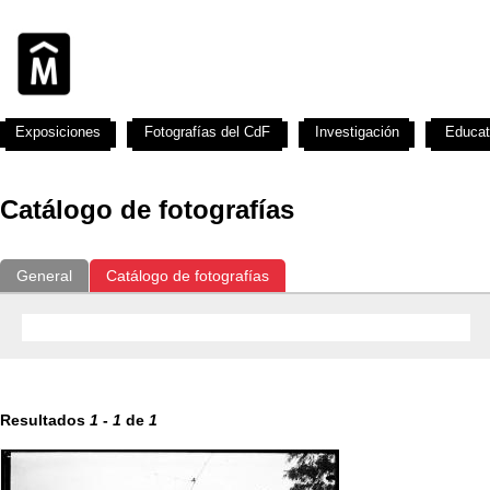
Exposiciones
Fotografías del CdF
Investigación
Educat
Catálogo de fotografías
General
Catálogo de fotografías
Resultados
1
-
1
de
1