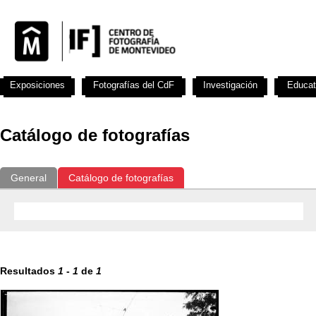
Exposiciones
Fotografías del CdF
Investigación
Educat
Catálogo de fotografías
General
Catálogo de fotografías
Resultados
1
-
1
de
1