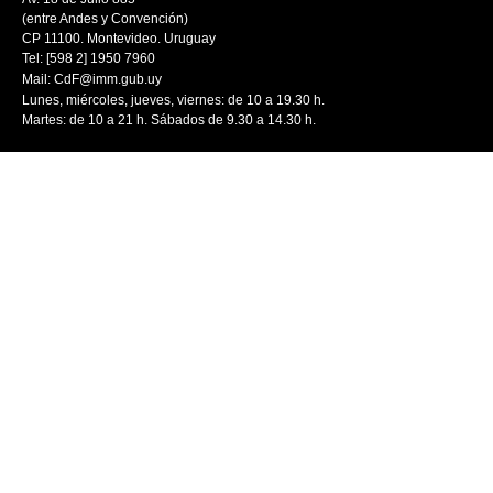
(entre Andes y Convención)
CP 11100. Montevideo. Uruguay
Tel: [598 2] 1950 7960
Mail:
CdF@imm.gub.uy
Lunes, miércoles, jueves, viernes: de 10 a 19.30 h.
Martes: de 10 a 21 h. Sábados de 9.30 a 14.30 h.