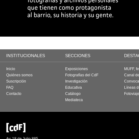
INSTITUCIONALES
SECCIONES
DESTA
Inicio
Exposiciones
MUFF, fes
Quiénes somos
Fotografías del CdF
Canal d
Suscripción
Investigación
Convoca
FAQ
Educativa
Líneas d
Contacto
Catálogo
Fotoviaj
Mediateca
Av. 18 de Julio 885